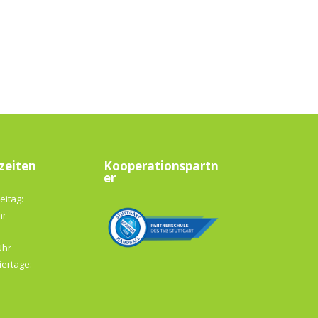
zeiten
Kooperationspartn
er
eitag:
hr
Uhr
iertage: