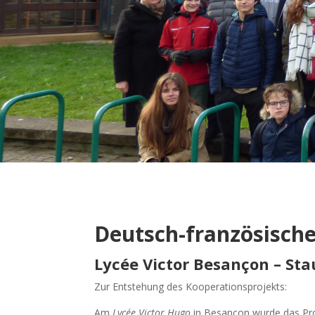
Deutsch-französisch
Lycée Victor Besançon – S
Zur Entstehung des Kooperationsprojekts:
Am
Lycée Victor Hugo
in Besançon wurde das Pro