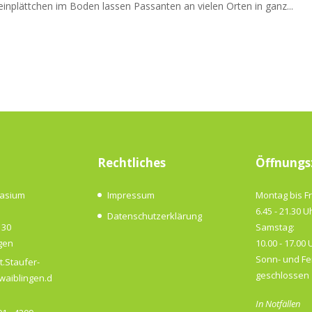
inplättchen im Boden lassen Passanten an vielen Orten in ganz...
Rechtliches
Öffnungs
nasium
Impressum
Montag bis Fr
6.45 - 21.30 U
Datenschutzerklärung
 30
Samstag:
gen
10.00 - 17.00 
Sonn- und Fe
t.Staufer-
geschlossen
aiblingen.d
In Notfällen