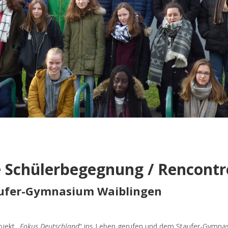
e Schülerbegegnung / Rencontr
taufer-Gymnasium Waiblingen
jekt „
Fokus Deutschland
“ ins Leben gerufen und dem Staufer-Gymnas