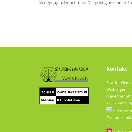
Verlegung teilzunehmen. Die gold glänzenden Ste
Kontakt
Staufer-Gym
Waiblingen
Mayenner Str.
71332 Waiblin
Sekretaria
Gymnasium@w
e