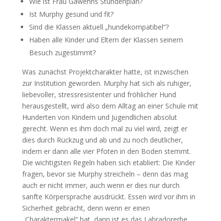
Wie ist Frau Gawehns Stundenplan?
Ist Murphy gesund und fit?
Sind die Klassen aktuell „hundekompatibel“?
Haben alle Kinder und Eltern der Klassen seinem
Besuch zugestimmt?
Was zunächst Projektcharakter hatte, ist inzwischen
zur Institution geworden. Murphy hat sich als ruhiger,
liebevoller, stressresistenter und fröhlicher Hund
herausgestellt, wird also dem Alltag an einer Schule mit
Hunderten von Kindern und Jugendlichen absolut
gerecht. Wenn es ihm doch mal zu viel wird, zeigt er
dies durch Rückzug und ab und zu noch deutlicher,
indem er dann alle vier Pfoten in den Boden stemmt.
Die wichtigsten Regeln haben sich etabliert: Die Kinder
fragen, bevor sie Murphy streicheln – denn das mag
auch er nicht immer, auch wenn er dies nur durch
sanfte Körpersprache ausdrückt. Essen wird vor ihm in
Sicherheit gebracht, denn wenn er einen
„Charaktermakel“ hat, dann ist es das Labradorerbe,