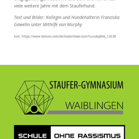
viele weitere Jahre mit dem Stauferhund.
Text und Bilder: Kollegin und Hundehalterin Franziska
Gawehn unter Mithilfe von Murphy
Icon: https://www.flaticon.com/de/kostenloses-icon/hundepfote_12638