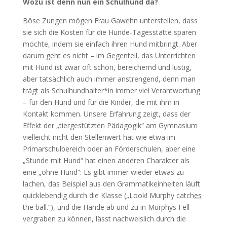
Wozu ist denn nun ein Schulhund da?
Böse Zungen mögen Frau Gawehn unterstellen, dass
sie sich die Kosten für die Hunde-Tagesstätte sparen
möchte, indem sie einfach ihren Hund mitbringt. Aber
darum geht es nicht – im Gegenteil, das Unterrichten
mit Hund ist zwar oft schön, bereichernd und lustig,
aber tatsächlich auch immer anstrengend, denn man
trägt als Schulhundhalter*in immer viel Verantwortung
– für den Hund und für die Kinder, die mit ihm in
Kontakt kommen. Unsere Erfahrung zeigt, dass der
Effekt der „tiergestützten Pädagogik“ am Gymnasium
vielleicht nicht den Stellenwert hat wie etwa im
Primarschulbereich oder an Förderschulen, aber eine
„Stunde mit Hund“ hat einen anderen Charakter als
eine „ohne Hund“: Es gibt immer wieder etwas zu
lachen, das Beispiel aus den Grammatikeinheiten läuft
quicklebendig durch die Klasse („Look! Murphy catch
es
the ball.“), und die Hände ab und zu in Murphys Fell
vergraben zu können, lässt nachweislich durch die