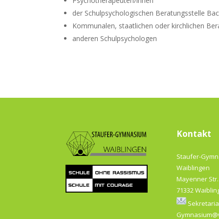
Psychotherapeuten/innen
der Schulpsychologischen Beratungsstelle Ba
Kommunalen, staatlichen oder kirchlichen Ber
anderen Schulpsychologen
Kontakt
Staufer-Gym
Waiblingen
Mayenner Str.
71332 Waiblin
Sekretaria
Gymnasium@w