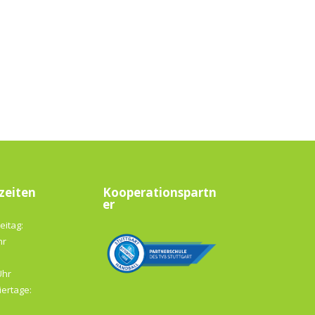
zeiten
Kooperationspartn
er
eitag:
hr
Uhr
iertage: