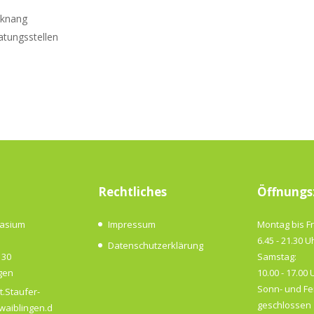
cknang
atungsstellen
Rechtliches
Öffnungs
nasium
Impressum
Montag bis Fr
6.45 - 21.30 U
Datenschutzerklärung
 30
Samstag:
gen
10.00 - 17.00 
Sonn- und Fe
t.Staufer-
geschlossen
aiblingen.d