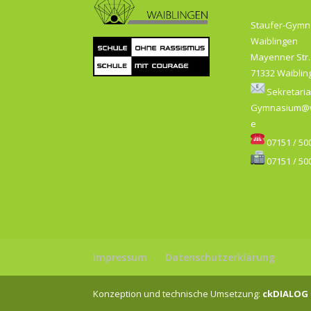
Staufer-Gym
Waiblingen
Mayenner Str.
71332 Waiblin
Sekretaria
Gymnasium@w
e
07151 / 500
07151 / 500
Impressum
Datenschutzerklärung
Konzeption und technische Umsetzung:
ckDIALOG