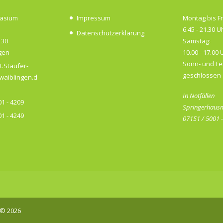
nasium
Impressum
Montag bis Fr
6.45 - 21.30 U
Datenschutzerklärung
 30
Samstag:
gen
10.00 - 17.00 
Sonn- und Fe
t.Staufer-
geschlossen
aiblingen.d
In Notfällen
1 - 4209
Springerhausm
1 - 4249
07151 / 5001 
© 2026