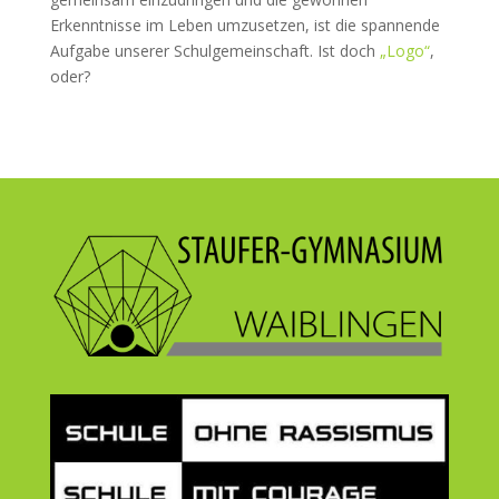
Erkenntnisse im Leben umzusetzen, ist die spannende
Aufgabe unserer Schulgemeinschaft. Ist doch
„Logo“
,
oder?