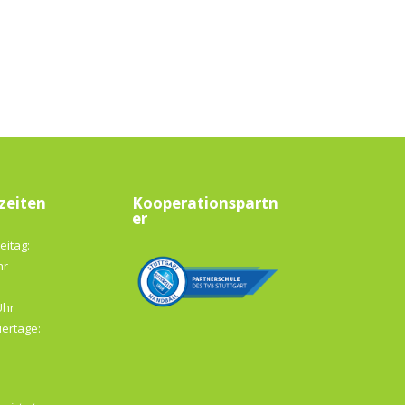
zeiten
Kooperationspartn
er
eitag:
hr
Uhr
iertage: