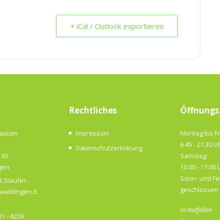
+ iCal / Outlook exportieren
Rechtliches
Öffnungs
nasium
Impressum
Montag bis Fr
6.45 - 21.30 U
Datenschutzerklärung
 30
Samstag:
gen
10.00 - 17.00 
Sonn- und Fe
t.Staufer-
geschlossen
aiblingen.d
In Notfällen
1 - 4209