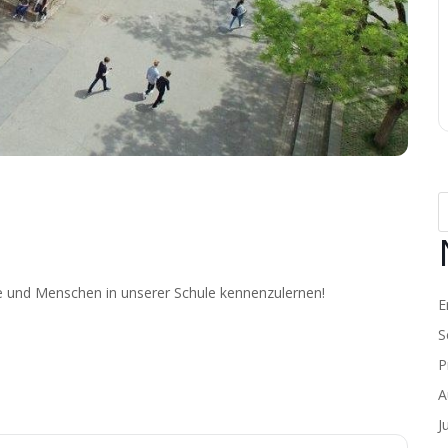
e und Menschen in unserer Schule kennenzulernen!
E
S
P
A
J