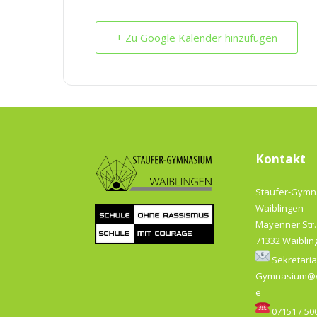
+ Zu Google Kalender hinzufügen
Kontakt
Staufer-Gym
Waiblingen
Mayenner Str.
71332 Waiblin
Sekretaria
Gymnasium@w
e
07151 / 500