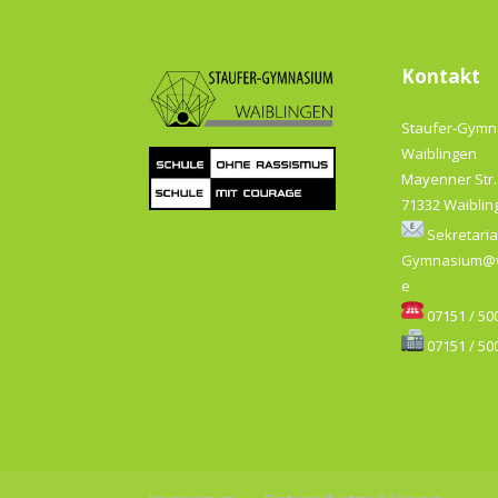
Kontakt
Staufer-Gym
Waiblingen
Mayenner Str.
71332 Waiblin
Sekretaria
Gymnasium@w
e
07151 / 500
07151 / 500