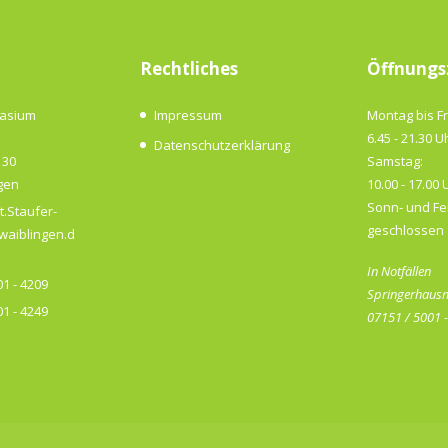
Rechtliches
Öffnungs
nasium
Impressum
Montag bis Fr
6.45 - 21.30 U
Datenschutzerklärung
 30
Samstag:
gen
10.00 - 17.00 
Sonn- und Fe
t.Staufer-
geschlossen
aiblingen.d
In Notfällen
1 - 4209
Springerhausm
1 - 4249
07151 / 5001 