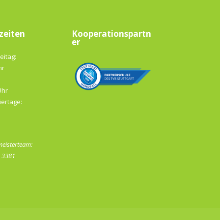
zeiten
Kooperationspartn
er
eitag:
hr
Uhr
iertage:
eisterteam:
- 3381