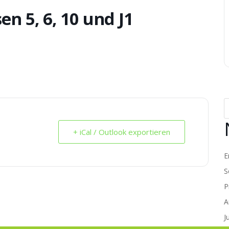
n 5, 6, 10 und J1
+ iCal / Outlook exportieren
E
S
P
A
J