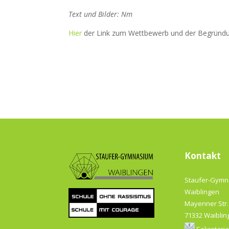
Text und Bilder: Nm
Hier
der Link zum Wettbewerb und der Begründun
Kontakt
Staufer-Gym
Waiblingen
Mayenner Str.
71332 Waiblin
Sekretaria