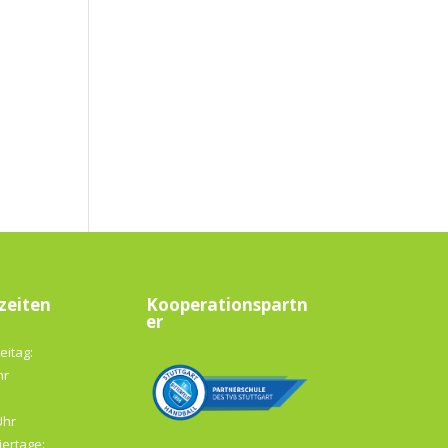
zeiten
Kooperationspartn
er
eitag:
hr
Uhr
iertage: