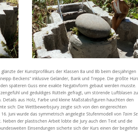
 glänzte der Kunstprofilkurs der Klassen 8a und 8b beim diesjährigen
neipp-Beckens“ inklusive Geländer, Bank und Treppe. Die größte Hür
für den späteren Guss eine exakte Negativform gebaut werden musste.
zengefühl und geduldiges Rütteln gefragt, um störende Luftblasen z
n. Details aus Holz, Farbe und kleine Maßstabsfiguren hauchten den
nte sich: Die Wettbewerbsjury zeigte sich von den eingereichten
m 16. Juni wurde das symmetrisch angelegte Stufenmodell von
Taim Se
t. Neben der plastischen Arbeit lobte die Jury auch den Text und die
 bundesweiten Einsendungen sicherte sich der Kurs einen der begehrt