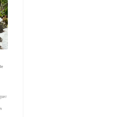
de
u
ijari
en