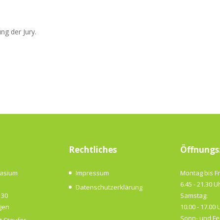
g der Jury.
Rechtliches
Öffnungs
nasium
Impressum
Montag bis Fr
6.45 - 21.30 U
Datenschutzerklärung
 30
Samstag:
gen
10.00 - 17.00 
Sonn- und Fe
t.Staufer-