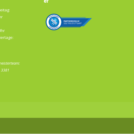
er
eitag:
hr
Uhr
iertage:
eisterteam:
- 3381