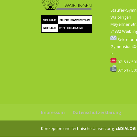
Staufer-Gym
Waiblingen
Mayenner Str.
71332 Waiblin
Sekretaria
Gymnasium@w
e
07151 / 500
07151 / 500
Impressum
Datenschutzerklärung
Konzeption und technische Umsetzung:
ckDIALOG