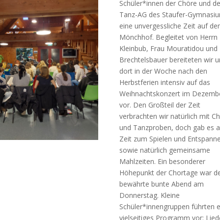
Schüler*innen der Chöre und de
Tanz-AG des Staufer-Gymnasi
eine unvergessliche Zeit auf d
Mönchhof. Begleitet von Herrn
Kleinbub, Frau Mouratidou und
Brechtelsbauer bereiteten wir u
dort in der Woche nach den
Herbstferien intensiv auf das
Weihnachtskonzert im Dezemb
vor. Den Großteil der Zeit
verbrachten wir natürlich mit Ch
und Tanzproben, doch gab es 
Zeit zum Spielen und Entspann
sowie natürlich gemeinsame
Mahlzeiten. Ein besonderer
Höhepunkt der Chortage war d
bewährte bunte Abend am
Donnerstag. Kleine
Schüler*innengruppen führten e
vielseitiges Programm vor: Lied