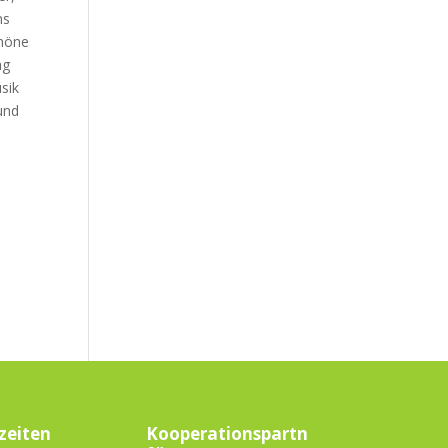
ns
chöne
ag
sik
und
zeiten
Kooperationspartn