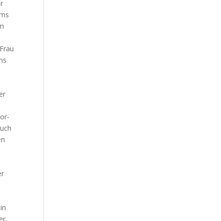
r
ums
em
 Frau
ns
er
or-
auch
en
er
in
er,