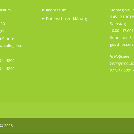
nasium
Impressum
Montag bis Fr
6.45 - 21.30 U
Datenschutzerklärung
 30
Samstag:
gen
10.00 - 17.00 
Sonn- und Fe
t.Staufer-
geschlossen
aiblingen.d
In Notfällen
1 - 4209
Springerhausm
1 - 4249
07151 / 5001 
© 2026