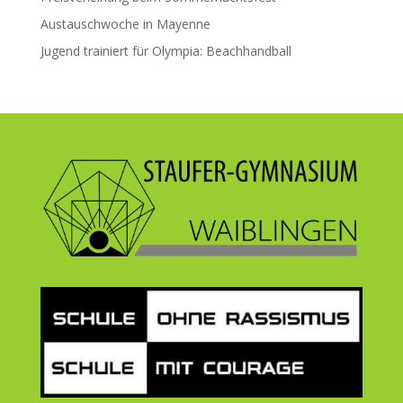
Austauschwoche in Mayenne
Jugend trainiert für Olympia: Beachhandball