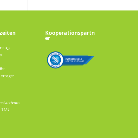
zeiten
Kooperationspartn
er
eitag:
hr
Uhr
iertage:
eisterteam:
- 3381