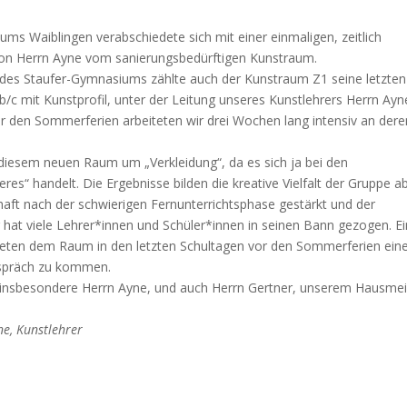
ums Waiblingen verabschiedete sich mit einer einmaligen, zeitlich
 von Herrn Ayne vom sanierungsbedürftigen Kunstraum.
des Staufer-Gymnasiums zählte auch der Kunstraum Z1 seine letzten
/c mit Kunstprofil, unter der Leitung unseres Kunstlehrers Herrn Ayn
or den Sommerferien arbeiteten wir drei Wochen lang intensiv an dere
n diesem neuen Raum um „Verkleidung“, da es sich ja bei den
handelt. Die Ergebnisse bilden die kreative Vielfalt der Gruppe ab
ft nach der schwierigen Fernunterrichtsphase gestärkt und der
hat viele Lehrer*innen und Schüler*innen in seinen Bann gezogen. Ei
tteten dem Raum in den letzten Schultagen vor den Sommerferien ein
espräch zu kommen.
, insbesondere Herrn Ayne, und auch Herrn Gertner, unserem Hausmei
ne, Kunstlehrer