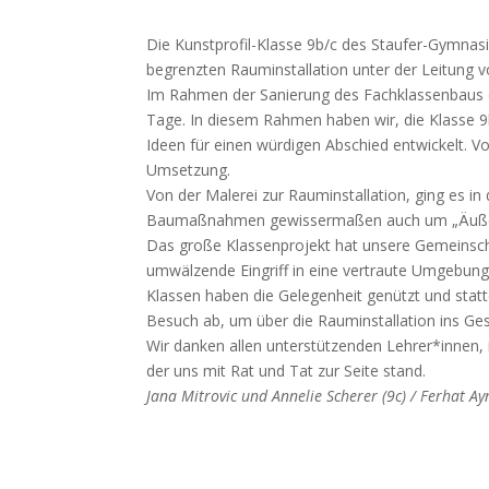
Die Kunstprofil-Klasse 9b/c des Staufer-Gymnasi
begrenzten Rauminstallation unter der Leitung
Im Rahmen der Sanierung des Fachklassenbaus 
Tage. In diesem Rahmen haben wir, die Klasse 9b
Ideen für einen würdigen Abschied entwickelt. V
Umsetzung.
Von der Malerei zur Rauminstallation, ging es i
Baumaßnahmen gewissermaßen auch um „Äußeres“ 
Das große Klassenprojekt hat unsere Gemeinscha
umwälzende Eingriff in eine vertraute Umgebung 
Klassen haben die Gelegenheit genützt und sta
Besuch ab, um über die Rauminstallation ins G
Wir danken allen unterstützenden Lehrer*innen
der uns mit Rat und Tat zur Seite stand.
Jana Mitrovic und Annelie Scherer (9c) / Ferhat Ay