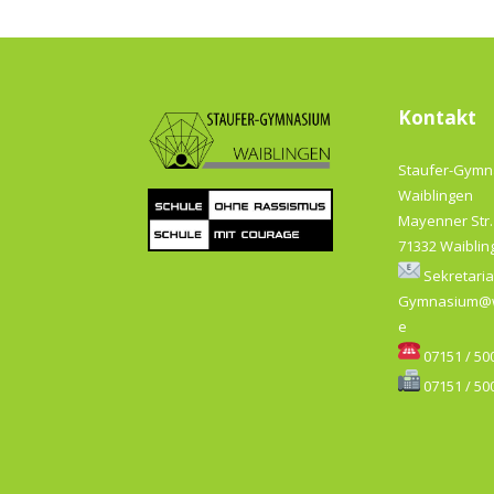
Kontakt
Staufer-Gym
Waiblingen
Mayenner Str.
71332 Waiblin
Sekretaria
Gymnasium@w
e
07151 / 500
07151 / 500