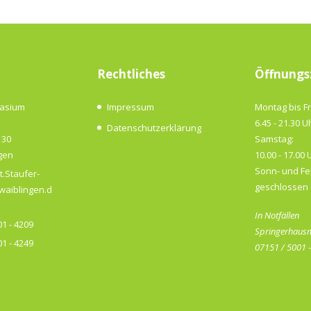
Rechtliches
Öffnungs
nasium
Impressum
Montag bis Fr
6.45 - 21.30 U
Datenschutzerklärung
 30
Samstag:
gen
10.00 - 17.00 
Sonn- und Fe
t.Staufer-
geschlossen
aiblingen.d
In Notfällen
1 - 4209
Springerhausm
1 - 4249
07151 / 5001 