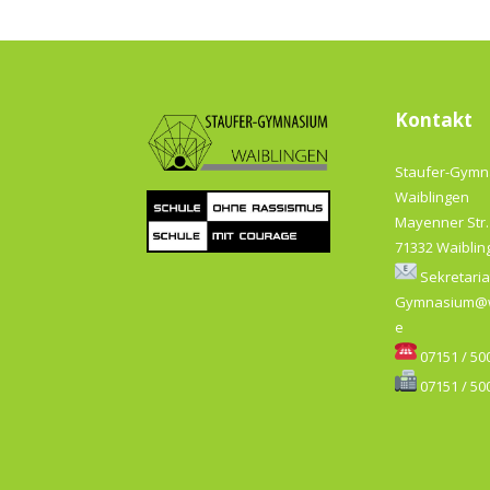
Kontakt
Staufer-Gym
Waiblingen
Mayenner Str.
71332 Waiblin
Sekretaria
Gymnasium@w
e
07151 / 500
07151 / 500