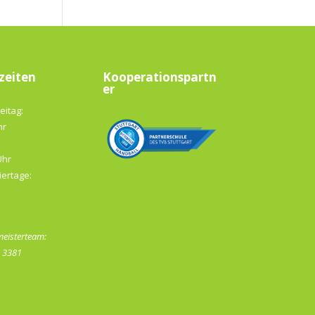
zeiten
Kooperationspartn
er
eitag:
hr
Uhr
iertage:
eisterteam:
- 3381