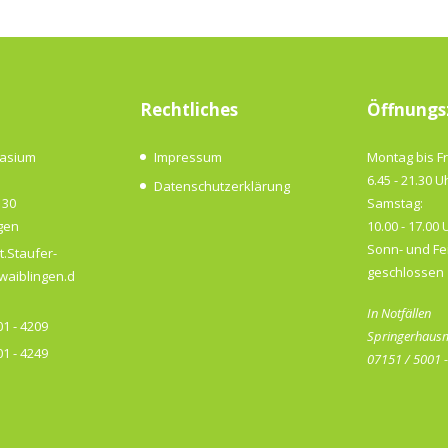
Rechtliches
Öffnungs
nasium
Impressum
Montag bis Fr
6.45 - 21.30 U
Datenschutzerklärung
 30
Samstag:
gen
10.00 - 17.00 
Sonn- und Fe
t.Staufer-
geschlossen
aiblingen.d
In Notfällen
1 - 4209
Springerhausm
1 - 4249
07151 / 5001 