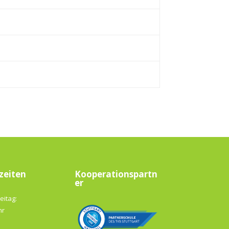
zeiten
Kooperationspartn
er
eitag:
hr