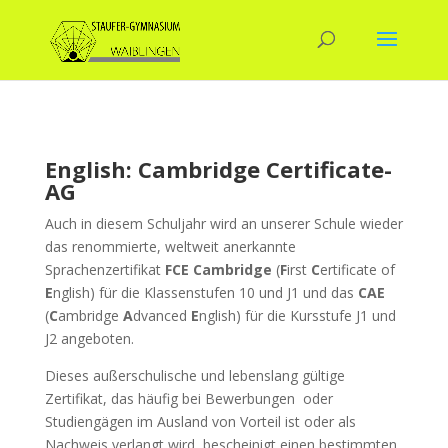
English: Cambridge Certificate-
AG
Auch in diesem Schuljahr wird an unserer Schule wieder
das renommierte, weltweit anerkannte
Sprachenzertifikat
FCE Cambridge
(
F
irst
C
ertificate of
E
nglish) für die Klassenstufen 10 und J1 und das
CAE
(
C
ambridge
A
dvanced
E
nglish) für die Kursstufe J1 und
J2 angeboten.
Dieses außerschulische und lebenslang gültige
Zertifikat, das häufig bei Bewerbungen oder
Studiengägen im Ausland von Vorteil ist oder als
Nachweis verlangt wird, bescheinigt einen bestimmten