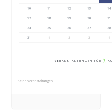
10
11
12
13
14
17
18
19
20
21
24
25
26
27
28
31
1
2
3
4
7
VERANSTALTUNGEN FÜR
AU
Keine Veranstaltungen