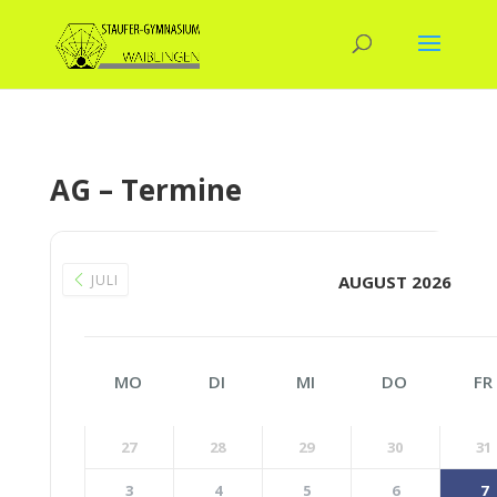
AG – Termine
JULI
AUGUST 2026
MO
DI
MI
DO
FR
27
28
29
30
31
3
4
5
6
7