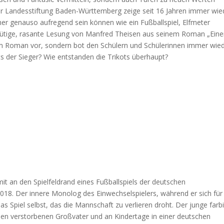
er Landesstiftung Baden-Württemberg zeige seit 16 Jahren immer wie
her genauso aufregend sein können wie ein Fußballspiel, Elfmeter
inütige, rasante Lesung von Manfred Theisen aus seinem Roman „Eine
nem Roman vor, sondern bot den Schülern und Schülerinnen immer wie
s der Sieger? Wie entstanden die Trikots überhaupt?
t an den Spielfeldrand eines Fußballspiels der deutschen
018. Der innere Monolog des Einwechselspielers, während er sich für
as Spiel selbst, das die Mannschaft zu verlieren droht. Der junge farb
inen verstorbenen Großvater und an Kindertage in einer deutschen