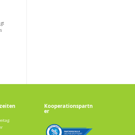
i
igt
es
zeiten
Kooperationspartn
er
eitag:
hr