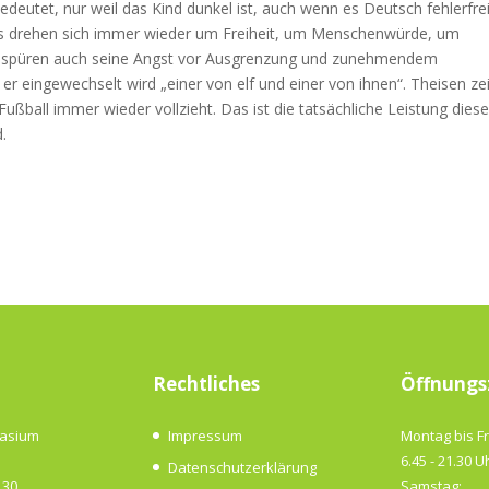
deutet, nur weil das Kind dunkel ist, auch wenn es Deutsch fehlerfre
rs drehen sich immer wieder um Freiheit, um Menschenwürde, um
en spüren auch seine Angst vor Ausgrenzung und zunehmendem
 er eingewechselt wird „einer von elf und einer von ihnen“. Theisen ze
ßball immer wieder vollzieht. Das ist die tatsächliche Leistung dies
d.
Rechtliches
Öffnungs
nasium
Impressum
Montag bis Fr
6.45 - 21.30 U
Datenschutzerklärung
 30
Samstag: