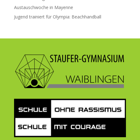
Austauschwoche in Mayenne
Jugend trainiert für Olympia: Beachhandball