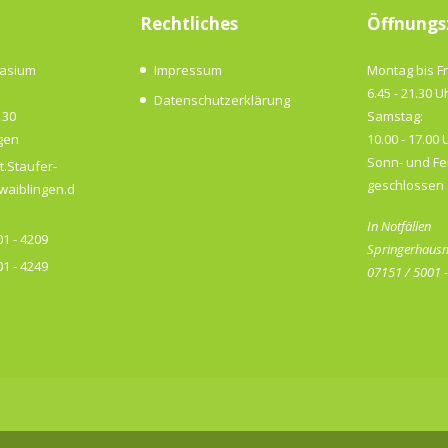
Rechtliches
Öffnungs
nasium
Impressum
Montag bis Fr
6.45 - 21.30 U
Datenschutzerklärung
 30
Samstag:
gen
10.00 - 17.00 
Sonn- und Fe
t.Staufer-
geschlossen
aiblingen.d
In Notfällen
1 - 4209
Springerhausm
1 - 4249
07151 / 5001 