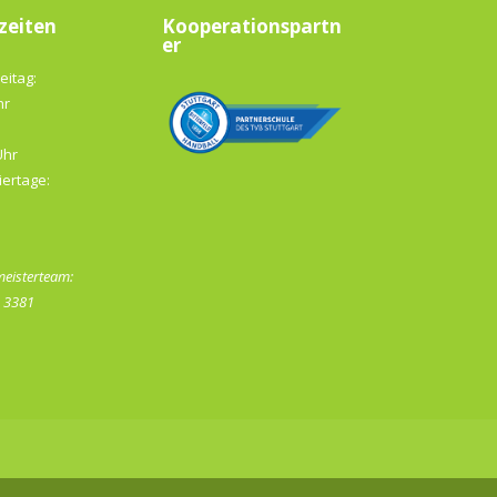
zeiten
Kooperationspartn
er
eitag:
hr
Uhr
iertage:
eisterteam:
- 3381