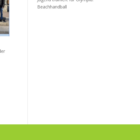
Beachhandball
der
i